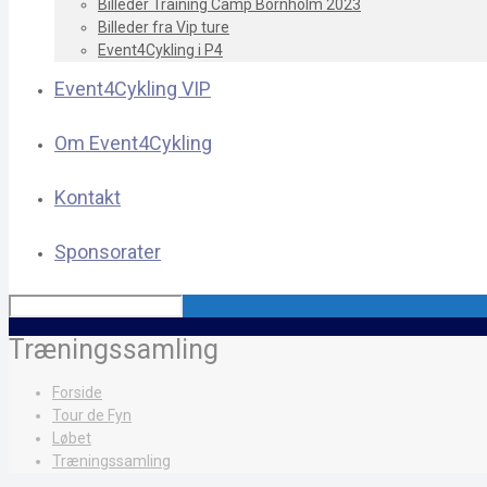
Billeder Training Camp Bornholm 2023
Billeder fra Vip ture
Event4Cykling i P4
Event4Cykling VIP
Om Event4Cykling
Kontakt
Sponsorater
Træningssamling
Forside
Tour de Fyn
Løbet
Træningssamling