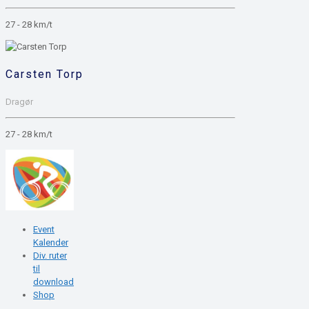
27 - 28 km/t
Carsten Torp
Dragør
27 - 28 km/t
Event
Kalender
Div. ruter
til
download
Shop