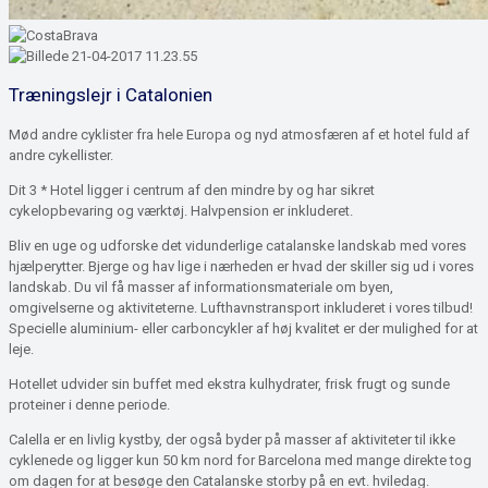
Træningslejr i Catalonien
Mød andre cyklister fra hele Europa og nyd atmosfæren af ​​et hotel fuld af
andre cykellister.
Dit 3 * Hotel ligger i centrum af den mindre by og har sikret
cykelopbevaring og værktøj. Halvpension er inkluderet.
Bliv en uge og udforske det vidunderlige catalanske landskab med vores
hjælperytter. Bjerge og hav lige i nærheden er hvad der skiller sig ud i vores
landskab. Du vil få masser af informationsmateriale om byen,
omgivelserne og aktiviteterne. Lufthavnstransport inkluderet i vores tilbud!
Specielle aluminium- eller carboncykler af høj kvalitet er der mulighed for at
leje.
Hotellet udvider sin buffet med ekstra kulhydrater, frisk frugt og sunde
proteiner i denne periode.
Calella er en livlig kystby, der også byder på masser af aktiviteter til ikke
cyklenede og ligger kun 50 km nord for Barcelona med mange direkte tog
om dagen for at besøge den Catalanske storby på en evt. hviledag.