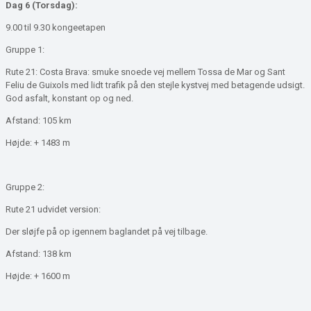
Dag 6 (Torsdag):
9.00 til 9.30 kongeetapen
Gruppe 1:
Rute 21: Costa Brava: smuke snoede vej mellem Tossa de Mar og Sant
Feliu de Guixols med lidt trafik på den stejle kystvej med betagende udsigt.
God asfalt, konstant op og ned.
Afstand: 105 km
Højde: + 1483 m
Gruppe 2:
Rute 21 udvidet version:
Der sløjfe på op igennem baglandet på vej tilbage.
Afstand: 138 km
Højde: + 1600 m