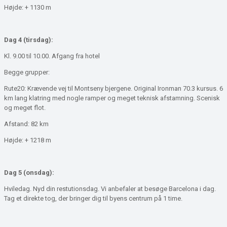
Højde: + 1130 m
Dag 4 (tirsdag):
Kl. 9.00 til 10.00. Afgang fra hotel
Begge grupper:
Rute20: Krævende vej til Montseny bjergene. Original Ironman 70.3 kursus. 6
km lang klatring med nogle ramper og meget teknisk afstamning. Scenisk
og meget flot.
Afstand: 82 km
Højde: + 1218 m
Dag 5 (onsdag):
Hviledag. Nyd din restutionsdag. Vi anbefaler at besøge Barcelona i dag.
Tag et direkte tog, der bringer dig til byens centrum på 1 time.