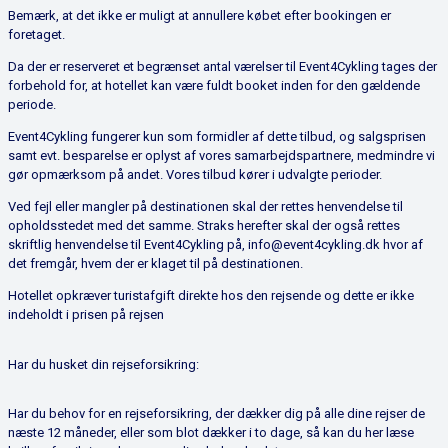
Bemærk, at det ikke er muligt at annullere købet efter bookingen er
foretaget.
Da der er reserveret et begrænset antal værelser til Event4Cykling tages der
forbehold for, at hotellet kan være fuldt booket inden for den gældende
periode.
Event4Cykling fungerer kun som formidler af dette tilbud, og salgsprisen
samt evt. besparelse er oplyst af vores samarbejdspartnere, medmindre vi
gør opmærksom på andet. Vores tilbud kører i udvalgte perioder.
Ved fejl eller mangler på destinationen skal der rettes henvendelse til
opholdsstedet med det samme. Straks herefter skal der også rettes
skriftlig henvendelse til Event4Cykling på, info@event4cykling.dk hvor af
det fremgår, hvem der er klaget til på destinationen.
Hotellet opkræver turistafgift direkte hos den rejsende og dette er ikke
indeholdt i prisen på rejsen
Har du husket din rejseforsikring:
Har du behov for en rejseforsikring, der dækker dig på alle dine rejser de
næste 12 måneder, eller som blot dækker i to dage, så kan du her læse