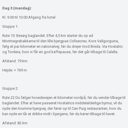
Dag 3 (mandag):
Kl. 9.00 til 10.00.Afgang fra hotel
Gruppe 1:
Rute 10: Besøg baglandet. Efter 4,5 km starter du op ad
Montnegrebakkerne til den lille bjergpas Collsecreu. Kors Vallgorguina,
følg et par kilometer en nationalvej, før du drejer mod Breda. Via Hostalric
og Tordera, hvor vi får en god kaffepause, før det går tilbage til Calella.
Afstand: 79 km
Højde: + 769 m
Gruppe 2:
Rute 22 Du følger hovedevejen et kilometer nordpå, før du vender tilbage til
baglandet. Efter at have passeret Hostalrics middelalderlige bymur, vil du
nyde den krumme bjergvej, der fører op til Can Puig restauranten, hvor du
kan nyde en tår at drikke midt i bjergene, før du kører tilbage til havet.
Afstand: 82 km