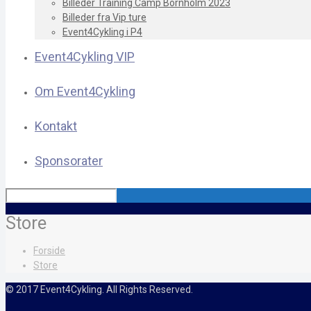
Billeder Training Camp Bornholm 2023
Billeder fra Vip ture
Event4Cykling i P4
Event4Cykling VIP
Om Event4Cykling
Kontakt
Sponsorater
Store
Forside
Store
© 2017 Event4Cykling. All Rights Reserved.